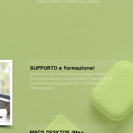
posso aiutarti a renderlo più veloce!
SUPPORTO e formazione!
Quando la tua macchina sarà aggiornata e
funzionerà senza intoppi, saremo lì per te per la
formazione e il supporto. Non ci fermiamo
all'hardware!
MACS DESKTOP, iMac