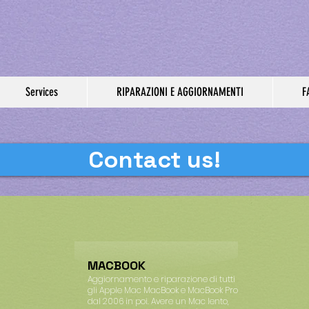
Mac
Services
RIPARAZIONI E AGGIORNAMENTI
F
Contact us!
MACBOOK
Aggiornamento e riparazione di tutti
gli Apple Mac MacBook e MacBook Pro
dal 2006 in poi. Avere un Mac lento,