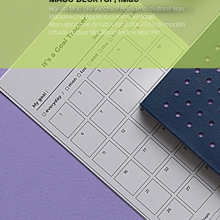
Hai un Mac più vecchio? Possiamo aiutare! Non
lasciare che Apple lo chiami "vintage".
Manutenzione di tutti i iMac dal 2006 ai modelli
attuali. inclusi MacBook, iMac e Mac Pro